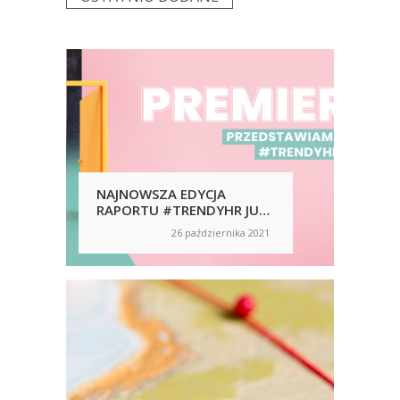
NAJNOWSZA EDYCJA
MC
RAPORTU #TRENDYHR JUŻ
PO
DOSTĘPNA
PRE
26 października 2021
on
on
HY