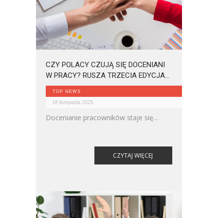
CZY POLACY CZUJĄ SIĘ DOCENIANI
W PRACY? RUSZA TRZECIA EDYCJA
OGÓLNOPOLSKIEGO BADANIA
TOP NEWS
ENPULSE I NAIS
18 listopada 2025
Docenianie pracowników staje się
jednym z kluczowych wyzwań
współczesnych organizacji. Brak
uznania wciąż pozostaje jednym z
CZYTAJ WIĘCEJ
głównych czynników obniżających
motywację, sprzyjających wypaleniu
zawodowemu i zwiększających rotację.
Enpulse i Nais startują z trzecią edycją
badania „Czy czujesz się doceniany?”,
które ma pokazać, jak wygląda kultura