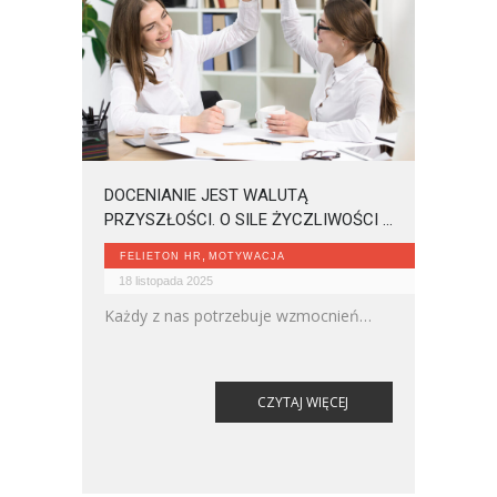
uznania w polskich firmach. Dane z
dotychczasowych analiz pokazują, że
organizacje
DOCENIANIE JEST WALUTĄ
PRZYSZŁOŚCI. O SILE ŻYCZLIWOŚCI I
POZYTYWNEJ INFORMACJI
,
FELIETON HR
MOTYWACJA
ZWROTNEJ
18 listopada 2025
Każdy z nas potrzebuje wzmocnień
pozytywnych i poczucia, że to, co
robimy ma sens i jest dostrzegane.
CZYTAJ WIĘCEJ