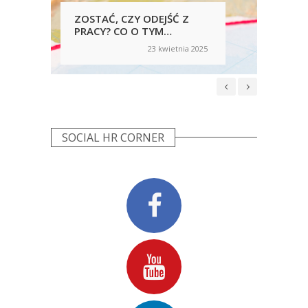
ZOSTAĆ, CZY ODEJŚĆ Z
WRA
PRACY? CO O TYM
WZ
DECYDUJE?
LO
23 kwietnia 2025
on
on
PR
CAL
SOCIAL HR CORNER