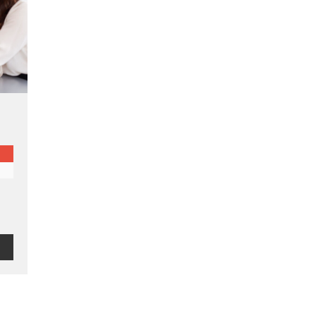
yły
a
ej
i