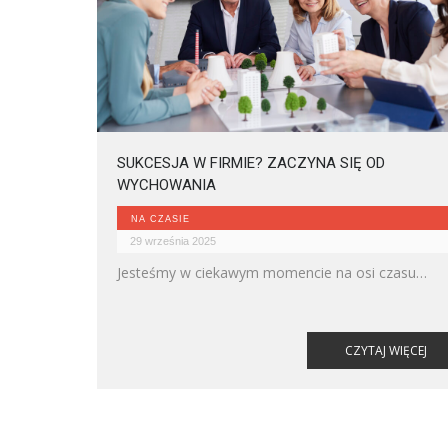
SUKCESJA W FIRMIE? ZACZYNA SIĘ OD
WYCHOWANIA
NA CZASIE
29 września 2025
Jesteśmy w ciekawym momencie na osi czasu
polskiego biznesu. Osoby, które w latach 90. tworz
podstawy rodzimego kapitalizmu, dziś odchodzą n
emeryturę lub są chwilę przed zakończeniem swoj
CZYTAJ WIĘCEJ
kariery zawodowej. Sukcesja w firmie staje się
realnym wyzwaniem – bowiem pokolenie założyciel
zostawia swoje biznesowe dziedzictwo kolejnemu
pokoleniu. Niestety – jak podkreśla Anna Maria