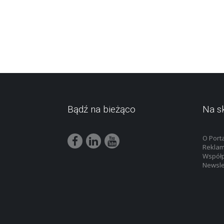
Bądź na bieżąco
Na s
O Port
Rekla
Współ
Newsle