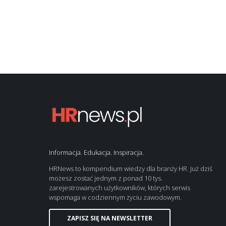
Informacja. Edukacja. Inspiracja.
HRNews to kompendium wiedzy dla branży HR. Już dziś
możesz zostać jednym z ponad 10 tys.
zarejestrowanych użytkowników, których serwis
wspomaga w codziennym życiu zawodowym.
ZAPISZ SIĘ NA NEWSLETTER