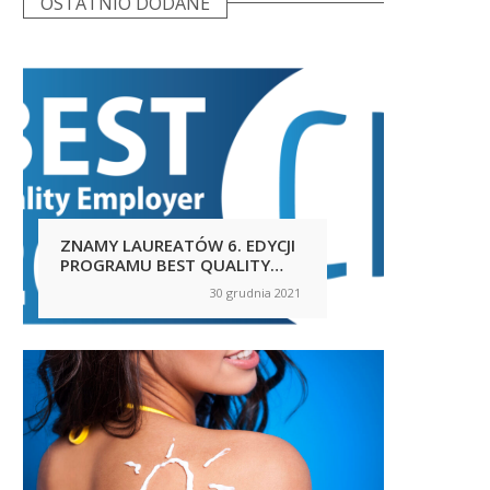
OSTATNIO DODANE
ZNAMY LAUREATÓW 6. EDYCJI
ANALI
PROGRAMU BEST QUALITY
FIRMIE
EMPLOYER!
WART
30 grudnia 2021
on
on