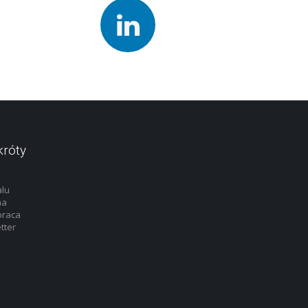
króty
alu
ma
praca
tter