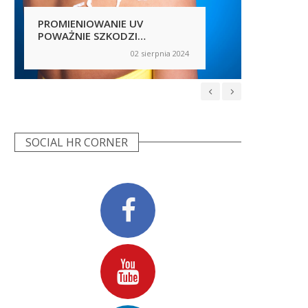
PROMIENIOWANIE UV
CZY P
POWAŻNIE SZKODZI
MOTY
PRACOWNIKOM
02 sierpnia 2024
on
on
SOCIAL HR CORNER