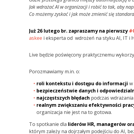
Jak wdrażać AI w organizacji i robić to tak, aby 
Co możemy zyskać i jak może zmienić się standard
Już 26 lutego br. zapraszamy na pierwszy
#
askee
i eksperta od wdrożeń na styku AI, IT i 
Live będzie poświęcony praktycznemu wykorzys
Porozmawiamy m.in. o:
roli kontekstu i dostępu do informacji
w 
bezpieczeństwie danych i odpowiedzialn
najczęstszych błędach
podczas wdrażania 
realnym zwiększaniu efektywności prac
organizacja nie jest na to gotowa.
To spotkanie dla
liderów HR, managerów ora
którym zależy na dojrzałym podejściu do AI, be