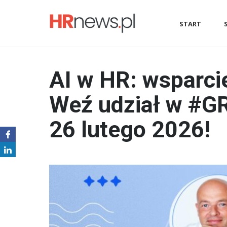
START
AI w HR: wsparci
Weź udział w #GR
26 lutego 2026!