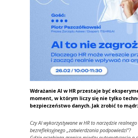
Wdrażanie AI w HR przestaje być eksperyme
moment, w którym liczy się nie tylko techn
bezpieczeństwo danych. Jak zrobić to mądrz
Czy AI wykorzystywane w HR to narzędzie realnego 
bezrefleksyjnego „zatwierdzania podpowiedzi”?
Gdzie przebiega granica między automatyzacją a 