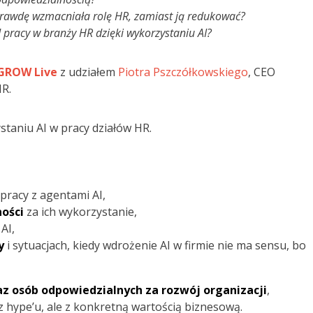
naprawdę wzmacniała rolę HR, zamiast ją redukować?
 pracy w branży HR dzięki wykorzystaniu AI?
FIRMA GOTOWA NA AI:
GROW Live
z udziałem
Piotra Pszczółkowskiego
, CEO
PROBLEMEM NIE SĄ DANE, ALE
HR.
SPOSÓB DZIAŁANIA
31 lipca 2026
on
ORGANIZACJI – OPOWIADA
PIOTR PSZCZÓŁKOWSKI, CEO
taniu AI w pracy działów HR.
ASKEE I INICJATOR „MANIFESTU
ORGANIZACJI DZIAŁAJĄCYCH Z
AI”
pracy z agentami AI,
ości
za ich wykorzystanie,
AI,
y
i sytuacjach, kiedy wdrożenie AI w firmie nie ma sensu, bo
KOBIETY W PRACY: MIĘDZY
AMBICJĄ A WYPALENIEM. JAK
HR MOŻE REALNIE JE
27 lipca 2026
on
WSPIERAĆ?
z osób odpowiedzialnych za rozwój organizacji
,
z hype’u, ale z konkretną wartością biznesową.