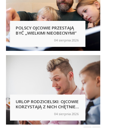
POLSCY OJCOWIE PRZESTAJĄ
POLSC
BYĆ „WIELKIMI NIEOBECNYMI”
SAMI 
NICH 
04 sierpnia 2026
on
on
NOWY 
ZJAWI
URLOP RODZICIELSKI: OJCOWIE
PRACO
KORZYSTAJĄ Z NICH CHĘTNIEJ,
PRZES
ALE NIERÓWNOŚCI NADAL SĄ
FIRMY
04 sierpnia 2026
on
on
WIDOCZNE
NIEBE