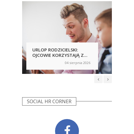
URLOP RODZICIELSKI:
PRA
OJCOWIE KORZYSTAJĄ Z
PRZ
NICH CHĘTNIEJ, ALE
AN
04 sierpnia 2026
on
on
NIERÓWNOŚCI NADAL SĄ
WP
WIDOCZNE
NIE
SOCIAL HR CORNER