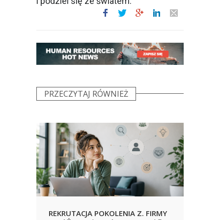
i podziel się ze światem:
PRZECZYTAJ RÓWNIEŻ
REKRUTACJA POKOLENIA Z. FIRMY
URLO