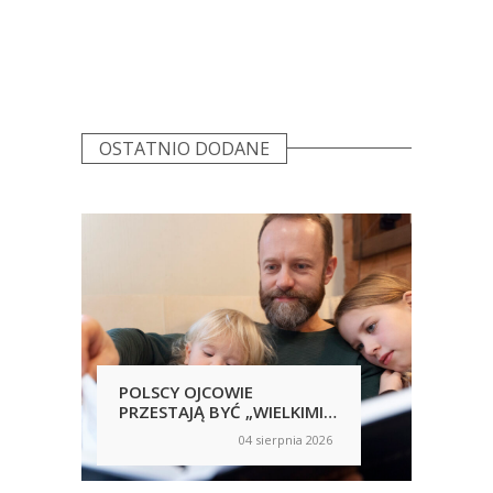
OSTATNIO DODANE
POLSCY OJCOWIE
POL
PRZESTAJĄ BYĆ „WIELKIMI
SAM
NIEOBECNYMI”
NIC
04 sierpnia 2026
on
on
RĘ
UJA