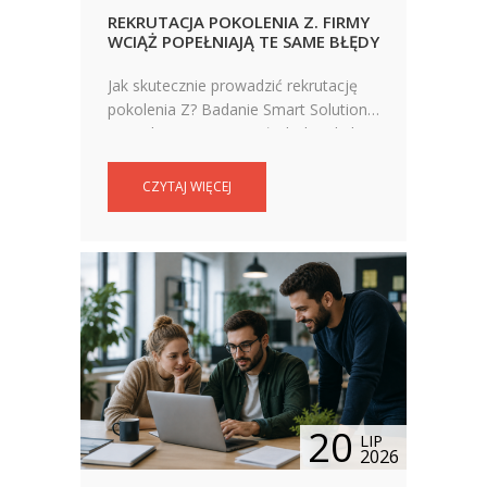
REKRUTACJA POKOLENIA Z. FIRMY
WCIĄŻ POPEŁNIAJĄ TE SAME BŁĘDY
Jak skutecznie prowadzić rekrutację
pokolenia Z? Badanie Smart Solutions
HR pokazuje, czego młodzi kandydaci
oczekują od ofert pracy i co zniechęca
ich do aplikowania.
CZYTAJ WIĘCEJ
20
LIP
2026