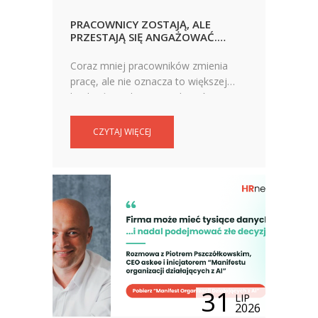
PRACOWNICY ZOSTAJĄ, ALE
PRZESTAJĄ SIĘ ANGAŻOWAĆ.
FIRMY WPADAJĄ W NIEBEZPIECZNĄ
PUŁAPKĘ
Coraz mniej pracowników zmienia
pracę, ale nie oznacza to większej
lojalności wobec pracodawców.
Eksperci wskazują, że niska rotacja
także może być sygnałem alarmowym
CZYTAJ WIĘCEJ
dla organizacji.
31
LIP
2026