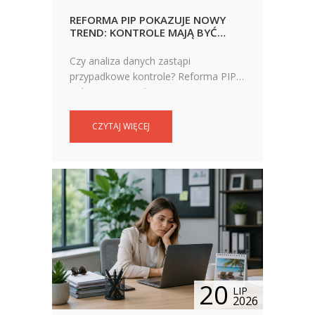
REFORMA PIP POKAZUJE NOWY
TREND: KONTROLE MAJĄ BYĆ
SKUTECZNIEJSZE DZIĘKI ANALIZIE
DANYCH
Czy analiza danych zastąpi
przypadkowe kontrole? Reforma PIP
pokazuje, że państwowe instytucje
coraz częściej sięgają po rozwiązania,
które przedsiębiorcy wykorzystują już
CZYTAJ WIĘCEJ
od lat do weryfikacji zwolnień
lekarskich.
20
LIP
2026