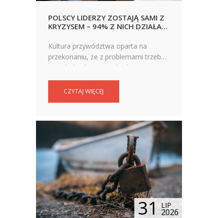
POLSCY LIDERZY ZOSTAJĄ SAMI Z
KRYZYSEM – 94% Z NICH DZIAŁA
NA WŁASNĄ RĘKĘ. NOWY RAPORT
UJAWNIA SKALĘ ZJAWISKA
Kultura przywództwa oparta na
przekonaniu, że z problemami trzeba
poradzić sobie samodzielnie trwa w
polskich firmach w najlepsze.
CZYTAJ WIĘCEJ
31
LIP
2026