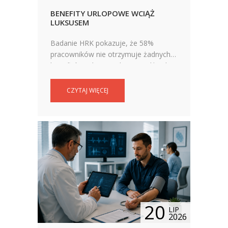
BENEFITY URLOPOWE WCIĄŻ
LUKSUSEM
Badanie HRK pokazuje, że 58%
pracowników nie otrzymuje żadnych
benefitów urlopowych. Sprawdź, jakie
formy wsparcia oferują pracodawcy i
dlaczego workation traci na
CZYTAJ WIĘCEJ
popularności.
20
LIP
2026