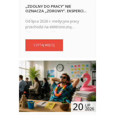
„ZDOLNY DO PRACY” NIE
OZNACZA „ZDROWY”. EKSPERCI
ALARMUJĄ ODNOŚNIE
PARADOKSÓW WOKÓŁ
Od lipca 2026 r. medycyna pracy
ZAŚWIADCZEŃ
przechodzi na elektroniczną
dokumentację. Eksperci zwracają
jednak uwagę, że największym
problemem pozostaje zakres badań,
CZYTAJ WIĘCEJ
a nie ich forma.
20
LIP
2026