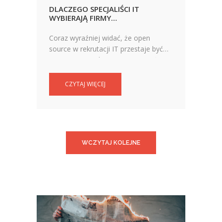
DLACZEGO SPECJALIŚCI IT
WYBIERAJĄ FIRMY
ZAANGAŻOWANE W OPEN
SOURCE?
Coraz wyraźniej widać, że open
source w rekrutacji IT przestaje być
niszowym trendem i staje się ważnym
elementem strategii employer
brandingowej.
CZYTAJ WIĘCEJ
WCZYTAJ KOLEJNE