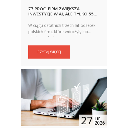
77 PROC. FIRM ZWIĘKSZA
INWESTYCJE W AI, ALE TYLKO 55
PROC. MA FORMALNĄ STRATEGIĘ
JEJ WYKORZYSTANIA
W ciągu ostatnich trzech lat odsetek
polskich firm, które wdrożyły lub
właśnie wdrażają rozwiązania
sztucznej inteligencji wzrósł z 62 proc.
do 77 proc. Czy to oznacza, że
CZYTAJ WIĘCEJ
wdrożenie AI Act jest formalnością?
27
LIP
2026