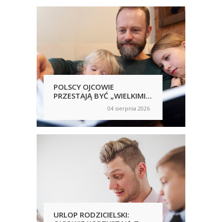
POLSCY OJCOWIE
POL
PRZESTAJĄ BYĆ „WIELKIMI
SAM
NIEOBECNYMI”
NIC
04 sierpnia 2026
on
on
RĘ
UJA
URLOP RODZICIELSKI:
PRA