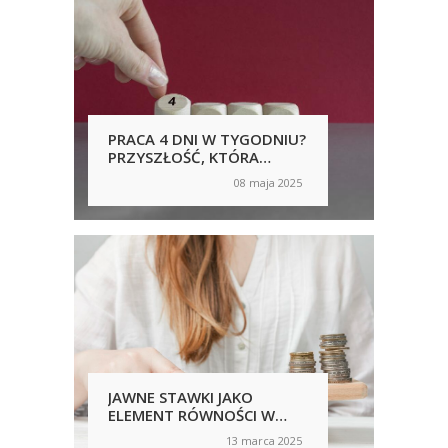
PRACA 4 DNI W TYGODNIU?
HR 
PRZYSZŁOŚĆ, KTÓRA
MIK
NADCHODZI
GOR
08 maja 2025
on
on
JAWNE STAWKI JAKO
JA
ELEMENT RÓWNOŚCI W
– 
KULTURZE
UNI
13 marca 2025
on
on