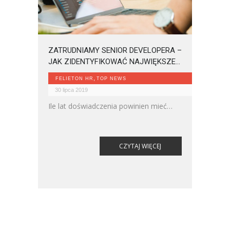
ZATRUDNIAMY SENIOR DEVELOPERA –
JAK ZIDENTYFIKOWAĆ NAJWIĘKSZE
TALENTY NA RYNKU?
,
FELIETON HR
TOP NEWS
30 lipca 2019
Ile lat doświadczenia powinien mieć
człowiek, aby określić go mianem
starszego programisty?
CZYTAJ WIĘCEJ