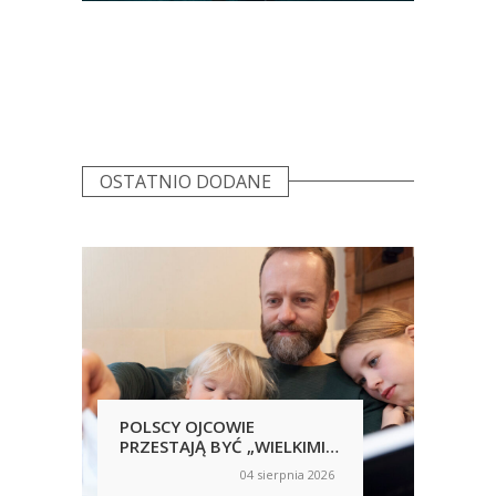
OSTATNIO DODANE
POLSCY OJCOWIE
POL
PRZESTAJĄ BYĆ „WIELKIMI
SAM
NIEOBECNYMI”
NIC
04 sierpnia 2026
on
on
RĘ