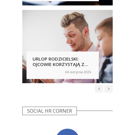
UJA
URLOP RODZICIELSKI:
PRA
OJCOWIE KORZYSTAJĄ Z
PRZ
NICH CHĘTNIEJ, ALE
AN
04 sierpnia 2026
on
on
NIERÓWNOŚCI NADAL SĄ
WP
WIDOCZNE
NIE
SOCIAL HR CORNER