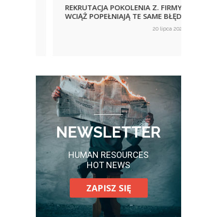
REKRUTACJA POKOLENIA Z. FIRMY
URLO
WCIĄŻ POPEŁNIAJĄ TE SAME BŁĘDY
KORZ
NIE
ca 2026
20 lipca 2026
on
on
WID
NEWSLETTER
HUMAN RESOURCES
HOT NEWS
ZAPISZ SIĘ