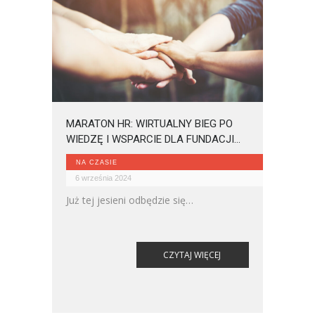
MARATON HR: WIRTUALNY BIEG PO
WIEDZĘ I WSPARCIE DLA FUNDACJI
RAK’N’ROLL
NA CZASIE
6 września 2024
Już tej jesieni odbędzie się
inauguracyjna edycja Konferencji
Maraton HR, wyjątkowego wydarzenia
online dla profesjonalistów z branży
CZYTAJ WIĘCEJ
zarządzania zasobami ludzkimi.