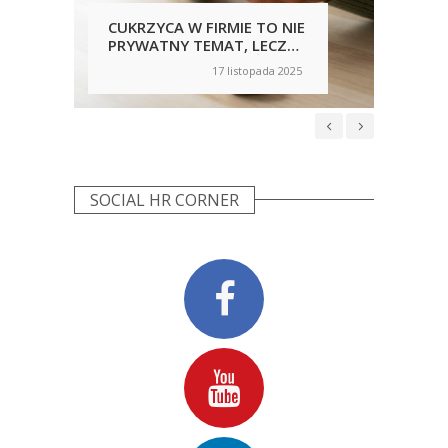
CUKRZYCA W FIRMIE TO NIE
PRA
PRYWATNY TEMAT, LECZ
ZAL
KWESTIA BEZPIECZEŃSTWA
17 listopada 2025
on
on
I KULTURY PRACY
SOCIAL HR CORNER