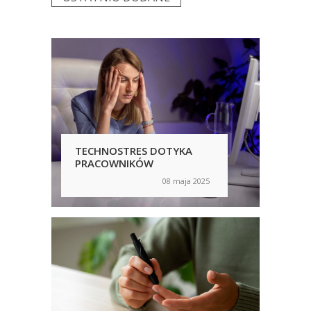
TECHNOSTRES DOTYKA
AW
PRACOWNIKÓW
TY
WA
08 maja 2025
on
on
PO