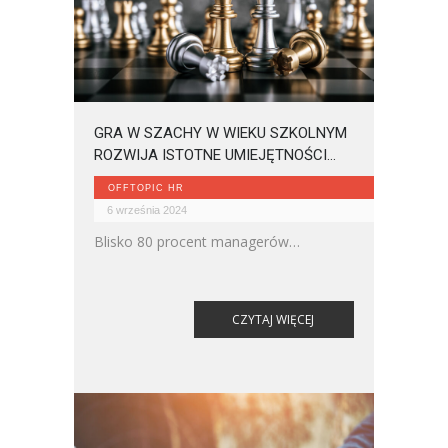
GRA W SZACHY W WIEKU SZKOLNYM
ROZWIJA ISTOTNE UMIEJĘTNOŚCI
ZAWODOWE
OFFTOPIC HR
6 września 2024
Blisko 80 procent managerów
grających w szachy w dzieciństwie,
uważa, że pozytywnie wpłynęło to na
ich późniejszy sukces zawodowy.
CZYTAJ WIĘCEJ