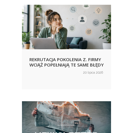
REKRUTACJA POKOLENIA Z. FIRMY
URLO
WCIĄŻ POPEŁNIAJĄ TE SAME BŁĘDY
KORZ
NIE
ca 2026
20 lipca 2026
on
on
WID