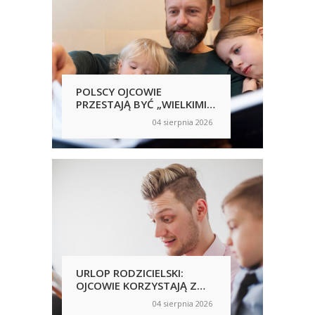
POLSCY OJCOWIE
POL
PRZESTAJĄ BYĆ „WIELKIMI
SAM
NIEOBECNYMI”
NIC
04 sierpnia 2026
on
on
RĘ
UJA
URLOP RODZICIELSKI:
PRA
OJCOWIE KORZYSTAJĄ Z
PRZ
NICH CHĘTNIEJ, ALE
AN
04 sierpnia 2026
on
on
NIERÓWNOŚCI NADAL SĄ
WP