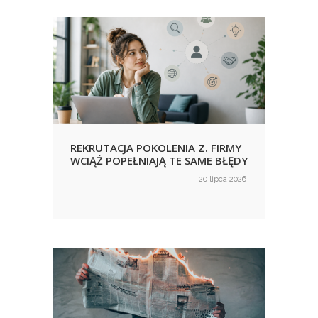
REKRUTACJA POKOLENIA Z. FIRMY
URLO
WCIĄŻ POPEŁNIAJĄ TE SAME BŁĘDY
KORZ
NIE
ca 2026
20 lipca 2026
on
on
WID