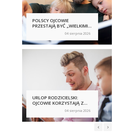
POLSCY OJCOWIE
POL
PRZESTAJĄ BYĆ „WIELKIMI
SAM
NIEOBECNYMI”
NIC
04 sierpnia 2026
on
on
RĘ
UJA
URLOP RODZICIELSKI:
PRA
OJCOWIE KORZYSTAJĄ Z
PRZ
NICH CHĘTNIEJ, ALE
AN
04 sierpnia 2026
on
on
NIERÓWNOŚCI NADAL SĄ
WP
WIDOCZNE
NIE