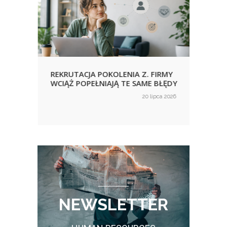
REKRUTACJA POKOLENIA Z. FIRMY
URLO
WCIĄŻ POPEŁNIAJĄ TE SAME BŁĘDY
KORZ
NIE
ca 2026
20 lipca 2026
on
on
WID
NEWSLETTER