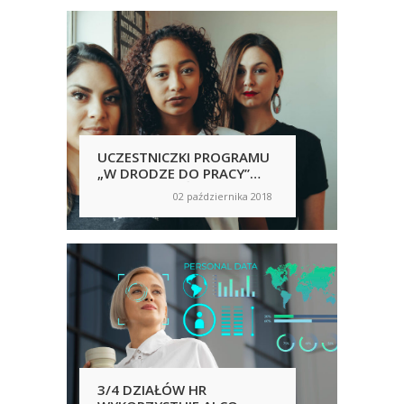
UCZESTNICZKI PROGRAMU
KOB
„W DRODZE DO PRACY”
ŻAD
WRACAJĄ NA ŚCIEŻKĘ
02 października 2018
on
on
KARIERY ZAWODOWEJ
3/4 DZIAŁÓW HR
DRU