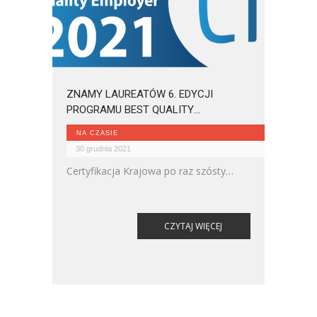
ZNAMY LAUREATÓW 6. EDYCJI
PROGRAMU BEST QUALITY
EMPLOYER!
NA CZASIE
30 grudnia 2021
Certyfikacja Krajowa po raz szósty
nagrodziła liderów w dziedzinie
zarządzania zasobami ludzkimi. Wśród
laureatów się znalazły się
CZYTAJ WIĘCEJ
przedsiębiorstwa z różnych branż.