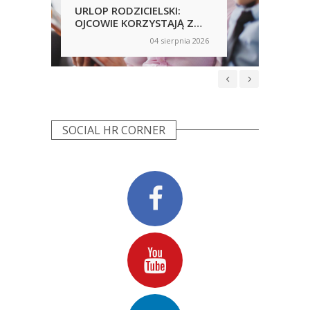
URLOP RODZICIELSKI:
PRA
OJCOWIE KORZYSTAJĄ Z
PRZ
NICH CHĘTNIEJ, ALE
AN
04 sierpnia 2026
on
on
NIERÓWNOŚCI NADAL SĄ
WP
WIDOCZNE
NIE
SOCIAL HR CORNER