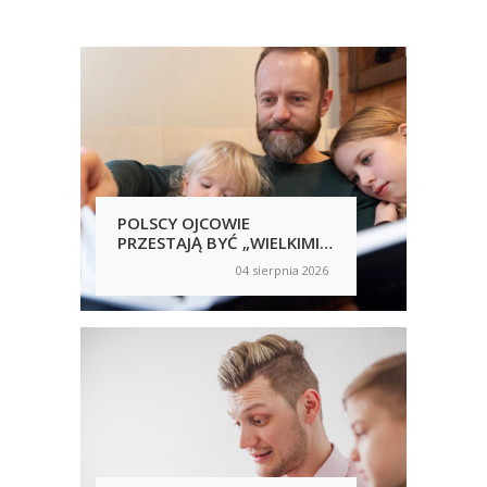
POLSCY OJCOWIE
POL
PRZESTAJĄ BYĆ „WIELKIMI
SAM
NIEOBECNYMI”
NIC
04 sierpnia 2026
on
on
RĘ
UJA