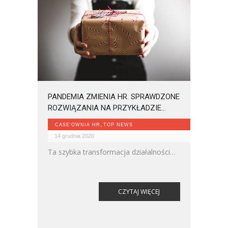
PANDEMIA ZMIENIA HR. SPRAWDZONE
ROZWIĄZANIA NA PRZYKŁADZIE
TRANSITION TECHNOLOGIES
,
CASE’OWNIA HR
TOP NEWS
14 grudnia 2020
Ta szybka transformacja działalności
firmy była możliwa dzięki
przygotowaniu się do niej znacznie
wcześniej.
CZYTAJ WIĘCEJ