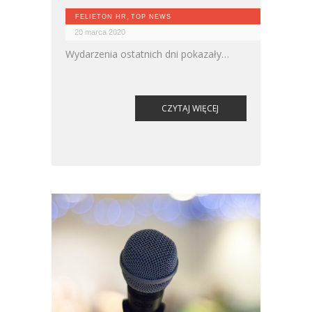
,
FELIETON HR
TOP NEWS
20 marca 2020
Wydarzenia ostatnich dni pokazały
nam, że nie wszystko jesteśmy w stanie
kontrolować, a świat wokół nas potrafi
być nieprzewidywalny.
CZYTAJ WIĘCEJ