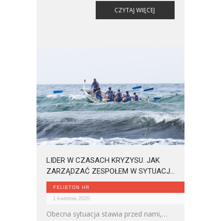
CZYTAJ WIĘCEJ
LIDER W CZASACH KRYZYSU. JAK
ZARZĄDZAĆ ZESPOŁEM W SYTUACJI
KRYZYSOWEJ?
FELIETON HR
1 kwietnia 2020
Obecna sytuacja stawia przed nami,