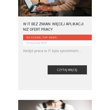
W IT BEZ ZMIAN: WIĘCEJ APLIKACJI
NIŻ OFERT PRACY
,
NA CZASIE
TOP NEWS
13 stycznia 2025
Kiedyś praca w IT była synonimem
nieskończonych możliwości i pewnego
zatrudnienia dla każdego, kto miał chęci
i zapał. Czasy się zmieniły – w obliczu
CZYTAJ WIĘCEJ
rosnącej konkurencji, zmieniających się
technologii i wymagających rynków,
tylko najlepsi utrzymują się na
powierzchni.