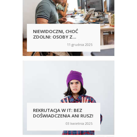
NIEWIDOCZNI, CHOĆ
PR
ZDOLNI: OSOBY Z
STR
NIEPEŁNOSPRAWNOŚCIĄ A
NA
11 grudnia 2025
on
on
RYNEK PRACY
W A
PUB
REKRUTACJA W IT: BEZ
ZE
DOŚWIADCZENIA ANI RUSZ!
PRA
PR
03 kwietnia 2025
on
on
NIE
CZY