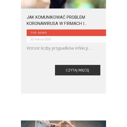
JAK KOMUNIKOWAĆ PROBLEM
KORONAWIRUSA W FIRMACH I
INSTYTUCJACH?
TOP NEWS
12 marca 2020
Wzrost liczby przypadków infekcji
koronawirusem w Polsce oraz rosnące
poczucie zagrożenia sprawia, że wiele
firm i instytucji staje obecnie w obliczu
CZYTAJ WIĘCEJ
kryzysu.