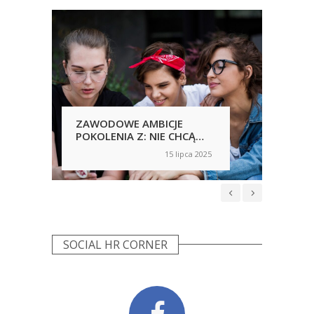
ZAWODOWE AMBICJE
POK
POKOLENIA Z: NIE CHCĄ
TR
AWANSU, PRAGNĄ
Z
15 lipca 2025
on
on
ROZWOJU
SOCIAL HR CORNER