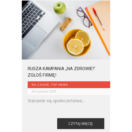
RUSZA KAMPANIA „NA ZDROWIE!”.
ZGŁOŚ FIRMĘ!
,
NA CZASIE
TOP NEWS
10 czerwca 2025
Starzenie się społeczeństwa
diametralnie zmienia kwestię promocji
zdrowia w miejscu pracy. Co firmy
mogą zrobić z tym fantem? Działać!
CZYTAJ WIĘCEJ