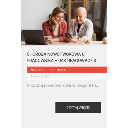
CHOROBA NOWOTWOROWA U
PRACOWNIKA – JAK REAGOWAĆ? 3
KLUCZOWE OBSZARY
,
NA CZASIE
TOP NEWS
1 grudnia 2025
Choroba nowotworowa w zespole to
moment, którego nikt nie chce, ale
który może wydarzyć się w każdej
firmie.
CZYTAJ WIĘCEJ