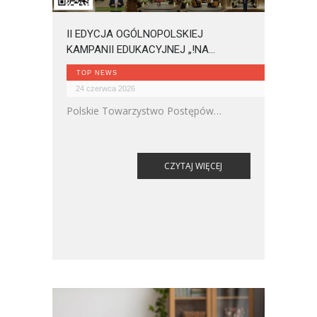
II EDYCJA OGÓLNOPOLSKIEJ
KAMPANII EDUKACYJNEJ „!NA
ZDROWIE”. ZGŁOŚ FIRMĘ DO
TOP NEWS
30.CZERWCA!
24 czerwca 2026
Polskie Towarzystwo Postępów
Medycyny – MEDYCYNA XXI do 30
czerwca 2026 zbiera zapisy do II edycji
ogólnopolskiej kampanii edukacyjnej
CZYTAJ WIĘCEJ
„!NA ZDROWIE”. Inicjatywa ma na celu
wsparcie firm w dbaniu o dobrostan
pracowników poprzez dostarczenie im
rzetelnej wiedzy medycznej w
przystępnej formie wideo. Udział w
programie jest całkowicie bezpłatny, a
zgłoszenia przyjmowane są tylko do 30