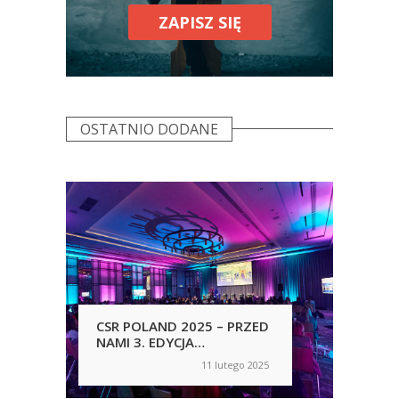
ZAPISZ SIĘ
OSTATNIO DODANE
CSR POLAND 2025 – PRZED
MC
NAMI 3. EDYCJA
PO
KONFERENCJI W KRAKOWIE
PRE
11 lutego 2025
on
on
HY