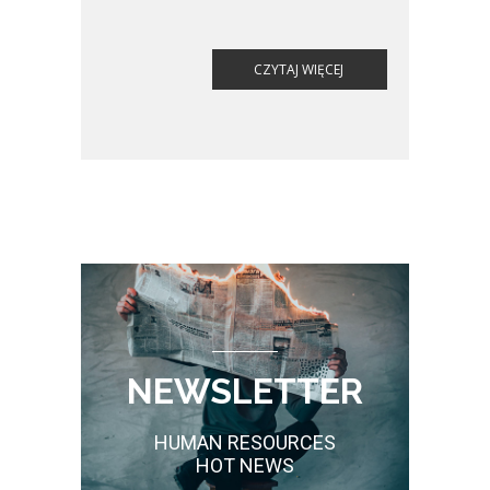
swoją wiedzę o zdrowiu dobrze lub
bardzo dobrze, a aż 23% przyznaje, że
ich poziom wiedzy jest
CZYTAJ WIĘCEJ
niewystarczający, by właściwie dbać o
zdrowie. Jednocześnie rośnie liczba
firm, które wdrażają programy
profilaktyczne wspierające zdrowie
psychiczne i fizyczne zatrudnionych –
wynika z raportu Medonet „Zdrowie i
Wellbeing Pracowników”, którego
sponsorem strategicznym była
NEWSLETTER
HUMAN RESOURCES
HOT NEWS