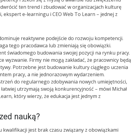
odwrócić ten trend i zbudować w organizacjach kulturę
ki, ekspert e-learningu i CEO Web To Learn – jednej z
FIRMA GOTOWA NA AI:
PROBLEMEM NIE SĄ DANE, ALE
 dominuje reaktywne podejście do rozwoju kompetencji.
SPOSÓB DZIAŁANIA
31 lipca 2026
on
aga tego pracodawca lub zmieniają się obowiązki.
ORGANIZACJI – OPOWIADA
PIOTR PSZCZÓŁKOWSKI, CEO
ment świadomego budowania swojej pozycji na rynku pracy.
ASKEE I INICJATOR „MANIFESTU
e wyzwanie. Firmy nie mogą zakładać, że pracownicy będą
ORGANIZACJI DZIAŁAJĄCYCH Z
atywy. Potrzebne jest budowanie kultury ciągłego uczenia
AI”
mentem pracy, a nie jednorazowym wydarzeniem.
strzeń do regularnego zdobywania nowych umiejętności,
 łatwiej utrzymają swoją konkurencyjność – mówi Michał
earn, który wierzy, że edukacja jest jednym z
KOBIETY W PRACY: MIĘDZY
AMBICJĄ A WYPALENIEM. JAK
zed nauką?
HR MOŻE REALNIE JE
27 lipca 2026
on
WSPIERAĆ?
kwalifikacji jest brak czasu związany z obowiązkami