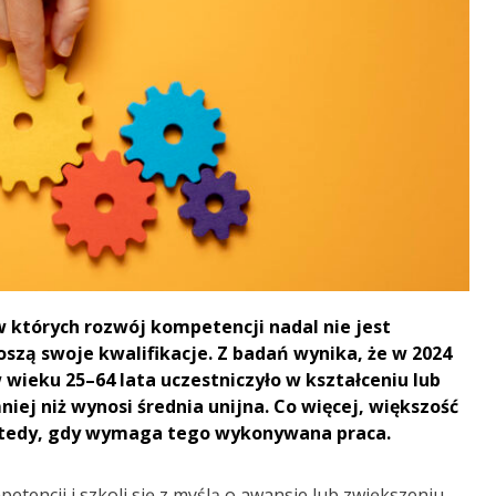
 w których rozwój kompetencji nadal nie jest
szą swoje kwalifikacje. Z badań wynika, że w 2024
 wieku 25–64 lata uczestniczyło w kształceniu lub
iej niż wynosi średnia unijna. Co więcej, większość
wtedy, gdy wymaga tego wykonywana praca.
etencji i szkoli się z myślą o awansie lub zwiększeniu