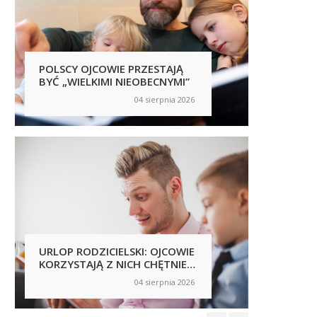
POLSCY OJCOWIE PRZESTAJĄ
POLSC
BYĆ „WIELKIMI NIEOBECNYMI”
SAMI 
NICH 
04 sierpnia 2026
on
on
NOWY 
ZJAWI
URLOP RODZICIELSKI: OJCOWIE
PRACO
KORZYSTAJĄ Z NICH CHĘTNIEJ,
PRZES
ALE NIERÓWNOŚCI NADAL SĄ
FIRMY
04 sierpnia 2026
on
on
WIDOCZNE
NIEBE