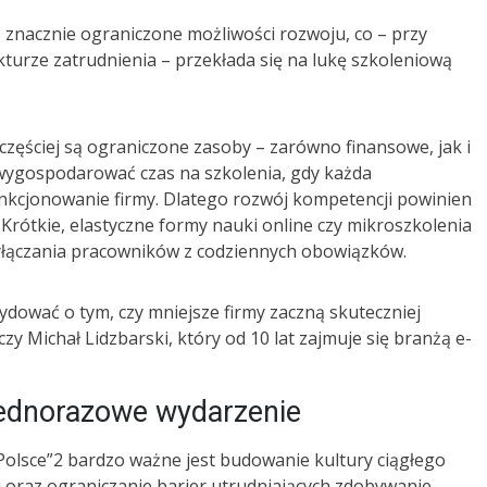
ą znacznie ograniczone możliwości rozwoju, co – przy
kturze zatrudnienia – przekłada się na lukę szkoleniową
częściej są ograniczone zasoby – zarówno finansowe, jak i
 wygospodarować czas na szkolenia, gdy każda
nkcjonowanie firmy. Dlatego rozwój kompetencji powinien
 Krótkie, elastyczne formy nauki online czy mikroszkolenia
łączania pracowników z codziennych obowiązków.
ydować o tym, czy mniejsze firmy zaczną skuteczniej
 Michał Lidzbarski, który od 10 lat zajmuje się branżą e-
 jednorazowe wydarzenie
 Polsce”2 bardzo ważne jest budowanie kultury ciągłego
 oraz ograniczanie barier utrudniających zdobywanie