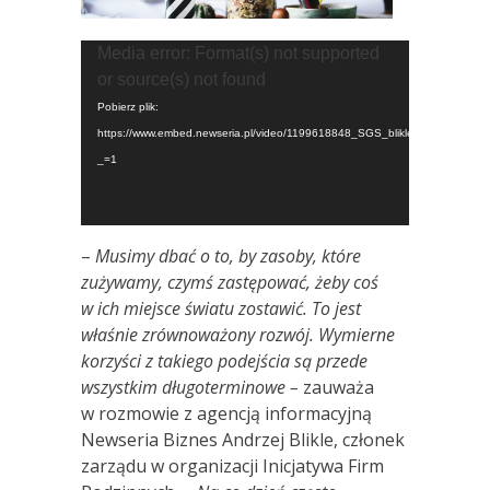
Odtwarzacz
Media error: Format(s) not supported
video
or source(s) not found
Pobierz plik:
https://www.embed.newseria.pl/video/1199618848_SGS_blikle.mp4?
_=1
–
Musimy dbać o to, by zasoby, które
zużywamy, czymś zastępować, żeby coś
w ich miejsce światu zostawić. To jest
właśnie zrównoważony rozwój. Wymierne
korzyści z takiego podejścia są przede
wszystkim długoterminowe –
zauważa
w rozmowie z agencją informacyjną
Newseria Biznes Andrzej Blikle, członek
zarządu w organizacji Inicjatywa Firm