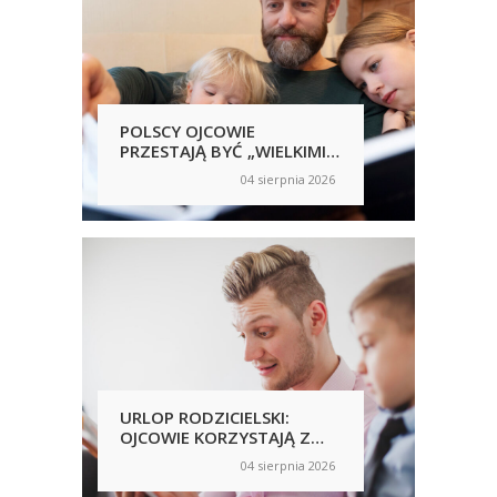
POLSCY OJCOWIE
POL
PRZESTAJĄ BYĆ „WIELKIMI
SAM
NIEOBECNYMI”
NIC
04 sierpnia 2026
on
on
RĘ
UJA
URLOP RODZICIELSKI:
PRA
OJCOWIE KORZYSTAJĄ Z
PRZ
NICH CHĘTNIEJ, ALE
AN
04 sierpnia 2026
on
on
NIERÓWNOŚCI NADAL SĄ
WP