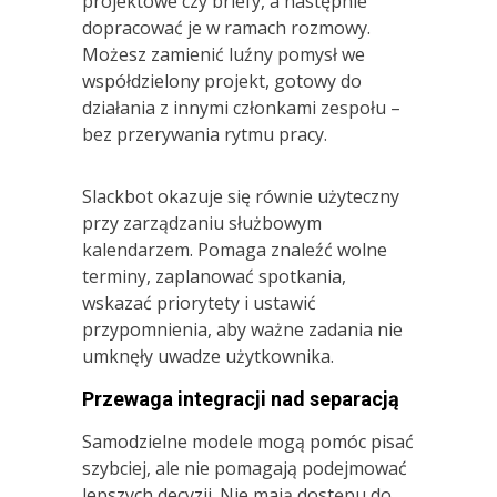
projektowe czy briefy, a następnie
dopracować je w ramach rozmowy.
Możesz zamienić luźny pomysł we
współdzielony projekt, gotowy do
działania z innymi członkami zespołu –
bez przerywania rytmu pracy.
Slackbot okazuje się równie użyteczny
przy zarządzaniu służbowym
kalendarzem. Pomaga znaleźć wolne
terminy, zaplanować spotkania,
wskazać priorytety i ustawić
przypomnienia, aby ważne zadania nie
umknęły uwadze użytkownika.
Przewaga integracji nad separacją
Samodzielne modele mogą pomóc pisać
szybciej, ale nie pomagają podejmować
lepszych decyzji. Nie mają dostępu do