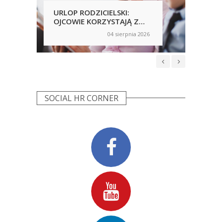
URLOP RODZICIELSKI:
PRA
OJCOWIE KORZYSTAJĄ Z
PRZ
NICH CHĘTNIEJ, ALE
AN
04 sierpnia 2026
on
on
NIERÓWNOŚCI NADAL SĄ
WP
WIDOCZNE
NIE
SOCIAL HR CORNER