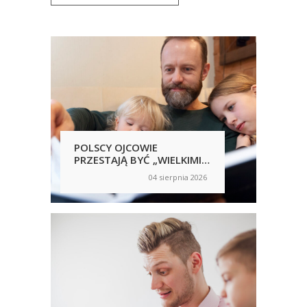
POLSCY OJCOWIE
POL
PRZESTAJĄ BYĆ „WIELKIMI
SAM
NIEOBECNYMI”
NIC
04 sierpnia 2026
on
on
RĘ
UJA