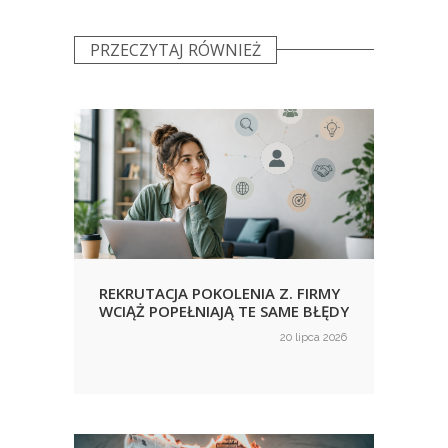
PRZECZYTAJ RÓWNIEŻ
REKRUTACJA POKOLENIA Z. FIRMY
URLO
WCIĄŻ POPEŁNIAJĄ TE SAME BŁĘDY
KORZ
NIE
ca 2026
20 lipca 2026
on
on
WID