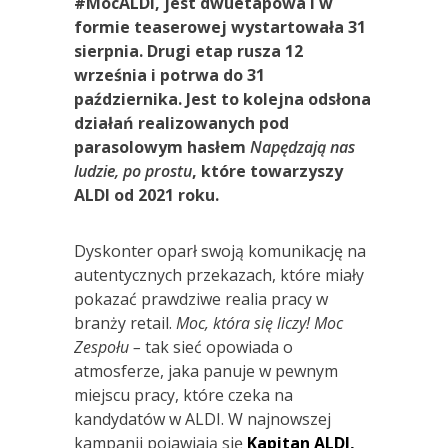
#MocALDI, jest dwuetapowa i w
formie teaserowej wystartowała 31
sierpnia. Drugi etap rusza 12
września i potrwa do 31
października. Jest to kolejna odsłona
działań realizowanych pod
parasolowym hasłem
Napędzają nas
ludzie, po prostu
, które towarzyszy
ALDI od 2021 roku.
Dyskonter oparł swoją komunikację na
autentycznych przekazach, które miały
pokazać prawdziwe realia pracy w
branży retail.
Moc, która się liczy! Moc
Zespołu –
tak sieć opowiada o
atmosferze, jaka panuje w pewnym
miejscu pracy, które czeka na
kandydatów w ALDI. W najnowszej
kampanii pojawiają się
Kapitan ALDI,