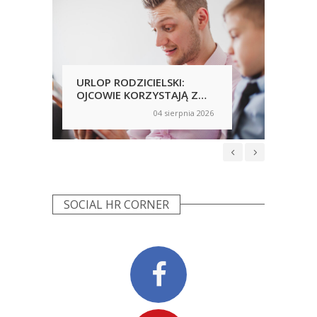
URLOP RODZICIELSKI:
PRA
OJCOWIE KORZYSTAJĄ Z
PRZ
NICH CHĘTNIEJ, ALE
AN
04 sierpnia 2026
on
on
NIERÓWNOŚCI NADAL SĄ
WP
WIDOCZNE
NIE
SOCIAL HR CORNER