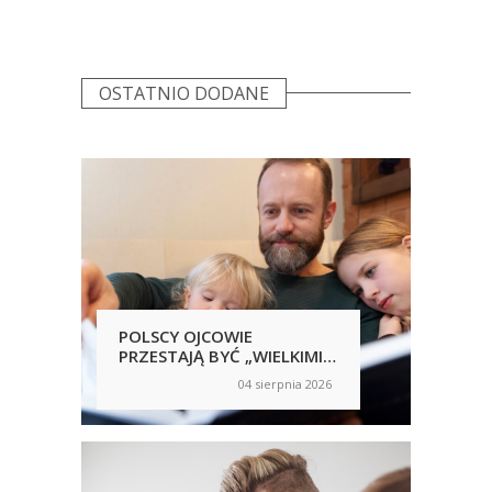
OSTATNIO DODANE
POLSCY OJCOWIE
POL
PRZESTAJĄ BYĆ „WIELKIMI
SAM
NIEOBECNYMI”
NIC
04 sierpnia 2026
on
on
RĘ
UJA