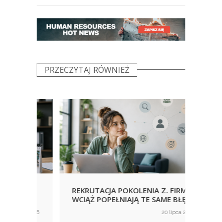
PRZECZYTAJ RÓWNIEŻ
REKRUTACJA POKOLENIA Z. FIRMY
URLO
WCIĄŻ POPEŁNIAJĄ TE SAME BŁĘDY
KORZ
NIE
ca 2026
20 lipca 2026
on
on
WID