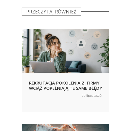
PRZECZYTAJ RÓWNIEŻ
REKRUTACJA POKOLENIA Z. FIRMY
URLO
WCIĄŻ POPEŁNIAJĄ TE SAME BŁĘDY
KORZ
NIE
ca 2026
20 lipca 2026
on
on
WID