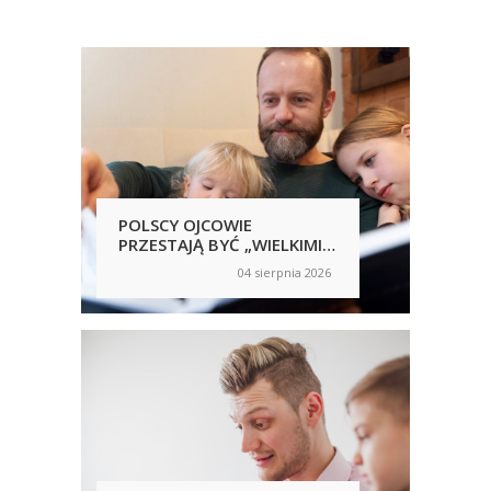
POLSCY OJCOWIE
POL
PRZESTAJĄ BYĆ „WIELKIMI
SAM
NIEOBECNYMI”
NIC
04 sierpnia 2026
on
on
RĘ
UJA