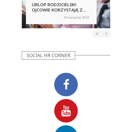
URLOP RODZICIELSKI:
PRA
OJCOWIE KORZYSTAJĄ Z
PRZ
NICH CHĘTNIEJ, ALE
AN
04 sierpnia 2026
on
on
NIERÓWNOŚCI NADAL SĄ
WP
WIDOCZNE
NIE
SOCIAL HR CORNER