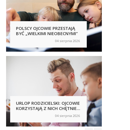
POLSCY OJCOWIE PRZESTAJĄ
POLSC
BYĆ „WIELKIMI NIEOBECNYMI”
SAMI 
NICH 
04 sierpnia 2026
on
on
NOWY 
ZJAWI
URLOP RODZICIELSKI: OJCOWIE
PRACO
KORZYSTAJĄ Z NICH CHĘTNIEJ,
PRZES
ALE NIERÓWNOŚCI NADAL SĄ
FIRMY
04 sierpnia 2026
on
on
WIDOCZNE
NIEBE