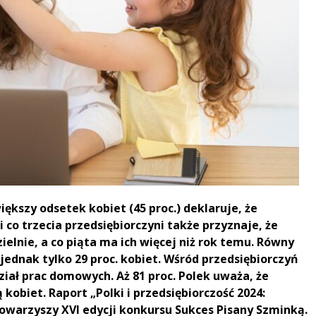
iększy odsetek kobiet (45 proc.) deklaruje, że
co trzecia przedsiębiorczyni także przyznaje, że
lnie, a co piąta ma ich więcej niż rok temu. Równy
jednak tylko 29 proc. kobiet. Wśród przedsiębiorczyń
ał prac domowych. Aż 81 proc. Polek uważa, że
obiet. Raport „Polki i przedsiębiorczość 2024:
arzyszy XVI edycji konkursu Sukces Pisany Szminką.