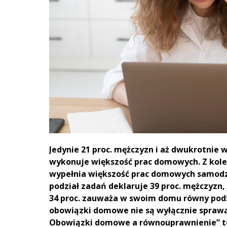
Jedynie 21 proc. mężczyzn i aż dwukrotnie w
wykonuje większość prac domowych. Z kolei 
wypełnia większość prac domowych samodzie
podział zadań deklaruje 39 proc. mężczyzn, 
34 proc. zauważa w swoim domu równy podzi
obowiązki domowe nie są wyłącznie sprawą k
Obowiązki domowe a równouprawnienie” tow