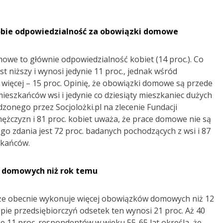
 sobie odpowiedzialność za obowiązki domowe
we to głównie odpowiedzialność kobiet (14 proc.). Co
t niższy i wynosi jedynie 11 proc., jednak wśród
 więcej – 15 proc. Opinię, że obowiązki domowe są przede
ieszkańców wsi i jedynie co dziesiąty mieszkaniec dużych
zonego przez Socjolożki.pl na zlecenie Fundacji
mężczyzn i 81 proc. kobiet uważa, że prace domowe nie są
o zdania jest 72 proc. badanych pochodzących z wsi i 87
zkańców.
 domowych niż rok temu
 że obecnie wykonuje więcej obowiązków domowych niż 12
upie przedsiębiorczyń odsetek ten wynosi 21 proc. Aż 40
ie 11 proc. respondentów w wieku 55-65 lat określa, że