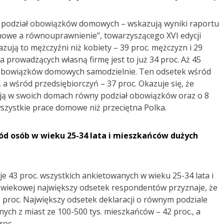
 podział obowiązków domowych – wskazują wyniki raportu
omowe a równouprawnienie”, towarzyszącego XVI edycji
zują to mężczyźni niż kobiety – 39 proc. mężczyzn i 29
FIRMA GOTOWA NA AI:
PROBLEMEM NIE SĄ DANE, ALE
a prowadzących własną firmę jest to już 34 proc. Aż 45
SPOSÓB DZIAŁANIA
ć obowiązków domowych samodzielnie. Ten odsetek wśród
31 lipca 2026
on
ORGANIZACJI – OPOWIADA
a wśród przedsiębiorczyń – 37 proc. Okazuje się, że
PIOTR PSZCZÓŁKOWSKI, CEO
ASKEE I INICJATOR „MANIFESTU
mają w swoich domach równy podział obowiązków oraz o 8
ORGANIZACJI DZIAŁAJĄCYCH Z
wszystkie prace domowe niż przeciętna Polka.
AI”
ód osób w wieku 25-34 lata i mieszkańców dużych
43 proc. wszystkich ankietowanych w wieku 25-34 lata i
KOBIETY W PRACY: MIĘDZY
AMBICJĄ A WYPALENIEM. JAK
pie wiekowej największy odsetek respondentów przyznaje, że
HR MOŻE REALNIE JE
proc. Największy odsetek deklaracji o równym podziale
27 lipca 2026
on
WSPIERAĆ?
h z miast ze 100-500 tys. mieszkańców – 42 proc., a
roc.