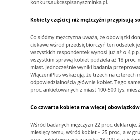
konkurs.sukcespisanyszminka.pl.
Kobiety częściej niż mężczyźni przypisują
Co siódmy mężczyzna uważa, że obowiązki domo
ciekawe wśród przedsiębiorczyń ten odsetek jes
wszystkich respondentek wynosi już aż o 4 p.p.
wszystkim sprawą kobiet podziela aż 18 proc. m
miast. Jednocześnie wyniki badania przeprowad
WłączeniPlus wskazują, że trzech na czterech 
odpowiedzialnością głównie kobiet. Tego sameg
proc. ankietowanych z miast 100-500 tys. mies
Co czwarta kobieta ma więcej obowiązków
Wśród badanych mężczyzn 22 proc. deklaruje,
miesięcy temu, wśród kobiet – 25 proc., a w gr
proc. ankietowanych w wieku 18-24 lata i jedyn