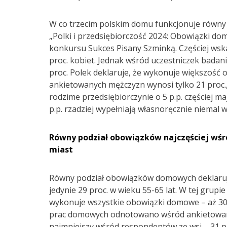
W co trzecim polskim domu funkcjonuje równy
„Polki i przedsiębiorczość 2024: Obowiązki d
konkursu Sukces Pisany Szminką. Częściej wska
proc. kobiet. Jednak wśród uczestniczek badani
proc. Polek deklaruje, że wykonuje większoś
ankietowanych mężczyzn wynosi tylko 21 proc., 
rodzime przedsiębiorczynie o 5 p.p. częściej 
p.p. rzadziej wypełniają własnoręcznie niemal 
Równy podział obowiązków najczęściej wśr
miast
Równy podział obowiązków domowych deklaruje 
jedynie 29 proc. w wieku 55-65 lat. W tej gru
wykonuje wszystkie obowiązki domowe – aż 30 
prac domowych odnotowano wśród ankietowanyc
najmniejszy wśród respondentów ze wsi – 31 p