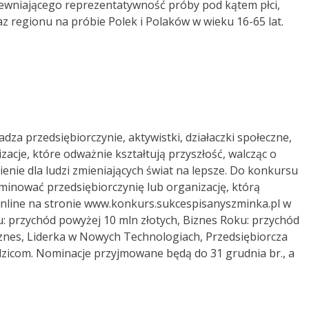
wniającego reprezentatywność próby pod kątem płci,
z regionu na próbie Polek i Polaków w wieku 16-65 lat.
za przedsiębiorczynie, aktywistki, działaczki społeczne,
izacje, które odważnie kształtują przyszłość, walcząc o
enie dla ludzi zmieniających świat na lepsze. Do konkursu
minować przedsiębiorczynię lub organizację, którą
 online na stronie www.konkurs.sukcespisanyszminka.pl w
ku: przychód powyżej 10 mln złotych, Biznes Roku: przychód
iznes, Liderka w Nowych Technologiach, Przedsiębiorcza
zicom. Nominacje przyjmowane będą do 31 grudnia br., a