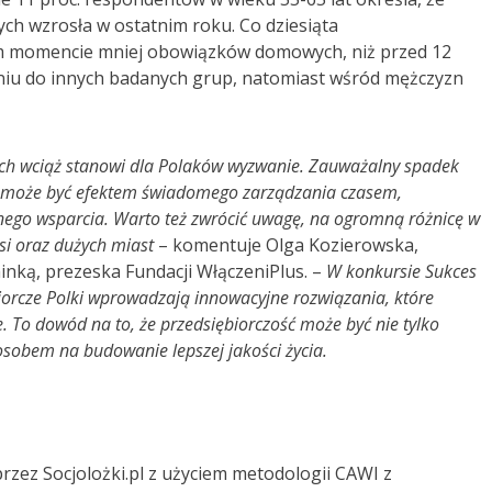
h wzrosła w ostatnim roku. Co dziesiąta
tym momencie mniej obowiązków domowych, niż przed 12
niu do innych badanych grup, natomiast wśród mężczyzn
h wciąż stanowi dla Polaków wyzwanie. Zauważalny spadek
ń może być efektem świadomego zarządzania czasem,
nego wsparcia. Warto też zwrócić uwagę, na ogromną różnicę w
i oraz dużych miast
– komentuje Olga Kozierowska,
nką, prezeska Fundacji WłączeniPlus. –
W konkursie Sukces
iorcze Polki wprowadzają innowacyjne rozwiązania, które
. To dowód na to, że przedsiębiorczość może być nie tylko
osobem na budowanie lepszej jakości życia.
ez Socjolożki.pl z użyciem metodologii CAWI z