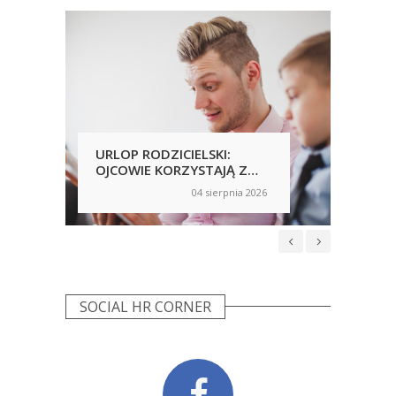
URLOP RODZICIELSKI:
PRA
OJCOWIE KORZYSTAJĄ Z
PRZ
NICH CHĘTNIEJ, ALE
AN
04 sierpnia 2026
on
on
NIERÓWNOŚCI NADAL SĄ
WP
WIDOCZNE
NIE
SOCIAL HR CORNER