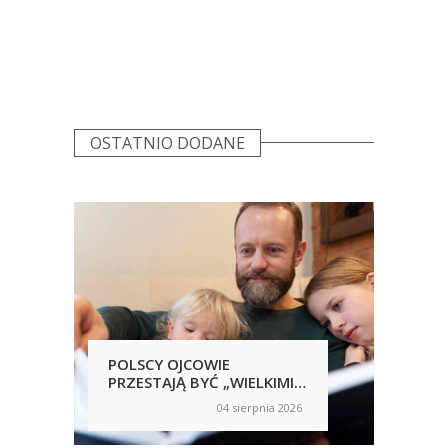
OSTATNIO DODANE
POLSCY OJCOWIE
POL
PRZESTAJĄ BYĆ „WIELKIMI
SAM
NIEOBECNYMI”
NIC
04 sierpnia 2026
on
on
RĘ
UJA