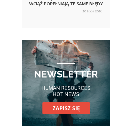
WCIĄŻ POPEŁNIAJĄ TE SAME BŁĘDY
KORZ
NIE
ca 2026
20 lipca 2026
on
on
WID
NEWSLETTER
HUMAN RESOURCES
HOT NEWS
ZAPISZ SIĘ