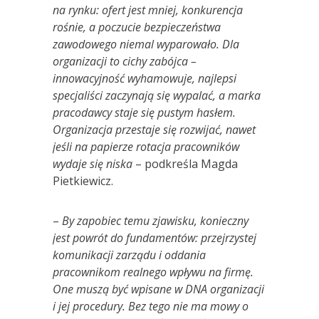
na rynku: ofert jest mniej, konkurencja
rośnie, a poczucie bezpieczeństwa
zawodowego niemal wyparowało. Dla
organizacji to cichy zab
ó
jca –
innowacyjność wyhamowuje, najlepsi
specjaliści zaczynają się wypalać, a marka
pracodawcy staje się pustym hasłem.
Organizacja przestaje się rozwijać, nawet
jeśli na papierze rotacja pracownik
ó
w
wydaje się
niska
– podkreśla Magda
Pietkiewicz.
–
By zapobiec temu zjawisku, konieczny
jest powr
ó
t do fundament
ó
w: przejrzystej
komunikacji zarządu i oddania
pracownikom realnego wpływu na firmę.
One muszą być wpisane w DNA organizacji
i jej procedury. Bez tego nie ma mowy o