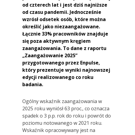
od czterech lat i jest dziś najniższe
od czasu pandemii. Jednocześnie
wzr
ó
sł odsetek os
ó
b, kt
ó
re można
określić jako niezaangażowane.
Łącznie 33% pracownik
ó
w znajduje
się poza aktywnym kręgiem
zaangażowania. To dane z raportu
„
Zaanga
żowanie 2025”
przygotowanego przez Enpulse,
kt
ó
ry prezentuje wyniki najnowszej
edycji realizowanego co roku
badania.
Ogólny wskaźnik zaangażowania w
2025 roku wyniósł 63 proc., co oznacza
spadek o 3 p.p. rok do roku i powrót do
poziomu notowanego w 2021 roku.
Wskaźnik opracowywany jest na