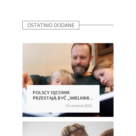
OSTATNIO DODANE
POLSCY OJCOWIE
POL
PRZESTAJĄ BYĆ „WIELKIMI
SAM
NIEOBECNYMI”
NIC
04 sierpnia 2026
on
on
RĘ
UJA