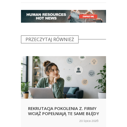
PRZECZYTAJ RÓWNIEŻ
REKRUTACJA POKOLENIA Z. FIRMY
URLO
WCIĄŻ POPEŁNIAJĄ TE SAME BŁĘDY
KORZ
NIE
ca 2026
20 lipca 2026
on
on
WID