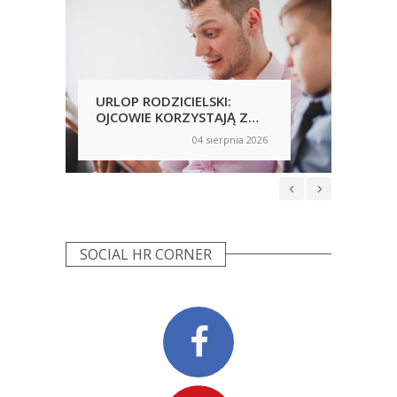
URLOP RODZICIELSKI:
PRA
OJCOWIE KORZYSTAJĄ Z
PRZ
NICH CHĘTNIEJ, ALE
AN
04 sierpnia 2026
on
on
NIERÓWNOŚCI NADAL SĄ
WP
WIDOCZNE
NIE
SOCIAL HR CORNER