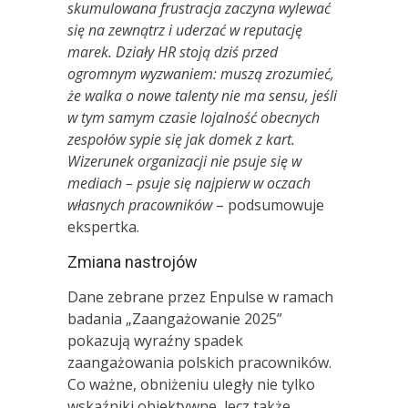
skumulowana frustracja zaczyna wylewać
się na zewnątrz i uderzać w reputację
marek. Działy HR stoją dziś przed
ogromnym wyzwaniem: muszą zrozumieć,
że walka o nowe talenty nie ma sensu, jeśli
w tym samym czasie lojalność obecnych
zespołów sypie się jak domek z kart.
Wizerunek organizacji nie psuje się w
mediach – psuje się najpierw w oczach
własnych pracownik
ó
w
– podsumowuje
ekspertka.
Zmiana nastrojów
Dane zebrane przez Enpulse w ramach
badania „Zaangażowanie 2025”
pokazują wyraźny spadek
zaangażowania polskich pracowników.
Co ważne, obniżeniu uległy nie tylko
wskaźniki obiektywne, lecz także