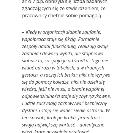
aż o 7 p.p. obniżyła się liczba badanych
zgadzających się ze stwierdzeniem, że
pracownicy chętnie sobie pomagają.
–
Kiedy w organizacji słabnie zaufanie,
współpraca staje się fikcją. Formalnie
zespoły nadal funkcjonują, realizują swoje
zadania i dowożą wyniki, ale stopniowo
słabnie to, co spaja je od środka. Tego nie
widać od razu w tabelach, a w drobnych
gestach, a raczej ich braku: nikt nie wyrywa
się do pomocy koledze, nikt nie dzieli się
wiedzą, jeśli nie musi, a branie wsp
ó
lnej
odpowiedzialności staje się zbyt ryzykowne.
Ludzie zaczynają zachowywać bezpieczny
dystans i stają się wobec siebie ostrożni. W
ten spos
ó
b, krok po kroku, firma traci
swoją największą wartość – autentyczne
więzi, kt
ó
re pozwalają przetrwać