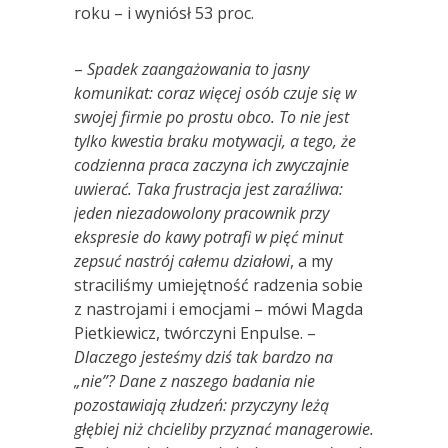
roku – i wyniósł 53 proc.
–
Spadek zaangażowania to jasny
komunikat: coraz więcej os
ó
b czuje się w
swojej firmie po prostu obco. To nie jest
tylko kwestia braku motywacji, a tego, że
codzienna praca zaczyna ich zwyczajnie
uwierać. Taka frustracja jest zaraźliwa:
jeden niezadowolony pracownik przy
ekspresie do kawy potrafi w pięć minut
zepsuć nastr
ó
j całemu działowi
, a my
straciliśmy umiejętność radzenia sobie
z nastrojami i emocjami – mówi Magda
Pietkiewicz, twórczyni Enpulse. –
Dlaczego jesteśmy dziś tak bardzo na
„nie”? Dane z naszego badania nie
pozostawiają złudzeń: przyczyny leżą
głębiej niż chcieliby przyznać managerowie.