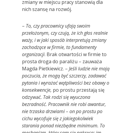
zmiany w miejscu pracy stanowią dla
nich szansę na rozwój.
–
To, czy pracownicy ufają swoim
przełożonym, czy czują, ż
e ich g
łos realnie
waży, i w jaki spos
ó
b interpretują zmiany
zachodzące w firmie, to fundamenty
organizacji
. Brak otwartości w firmie to
prosta droga do paraliżu – zauważa
Magda Pietkiewicz. –
Jeśli ludzie nie mają
poczucia, że mogą być szczerzy, zadawać
pytania i wyrażać wątpliwości bez obawy o
konsekwencje,
po prostu przestają się
odzywać.
Tak rodzi się wyuczona
bezradność. Pracownik nie robi awantur,
nie trzaska drzwiami – on po prostu po
cichu wycofuje się z jakiegokolwiek
starania ponad niezbędne minimum. To
mechanizm, kt
ó
ry sam się nakręca: im