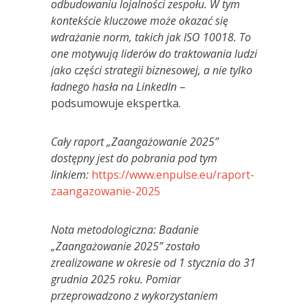
odbudowaniu lojalności zespołu. W tym
kontekście kluczowe może okazać się
wdrażanie norm, takich jak ISO 10018. To
one motywują
lider
ó
w do traktowania ludzi
jako części strategii biznesowej, a nie tylko
ładnego hasł
a na LinkedIn
–
podsumowuje ekspertka.
Cały raport „
Zaangażowanie 2025”
dostępny jest do pobrania pod tym
linkiem:
https://www.enpulse.eu/raport-
zaangazowanie-2025
Nota metodologiczna: Badanie
„
Zaangażowanie 2025” zostało
zrealizowane w okresie od 1 stycznia do 31
grudnia 2025 roku. Pomiar
przeprowadzono z wykorzystaniem