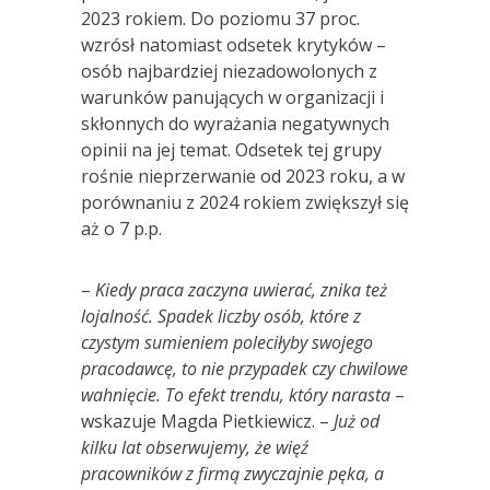
2023 rokiem. Do poziomu 37 proc.
wzrósł natomiast odsetek krytyków –
osób najbardziej niezadowolonych z
warunków panujących w organizacji i
skłonnych do wyrażania negatywnych
opinii na jej temat. Odsetek tej grupy
rośnie nieprzerwanie od 2023 roku, a w
porównaniu z 2024 rokiem zwiększył się
aż o 7 p.p.
–
Kiedy praca zaczyna uwierać, znika też
lojalność. Spadek liczby os
ó
b, kt
ó
re z
czystym sumieniem poleciłyby swojego
pracodawcę, to nie przypadek czy chwilowe
wahnięcie. To efekt trendu, kt
ó
ry narasta
–
wskazuje Magda Pietkiewicz. –
Już od
kilku lat obserwujemy, że więź
pracownik
ó
w z firmą zwyczajnie pęka, a